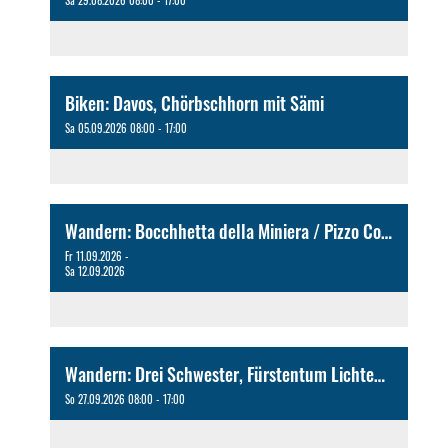
Sa 29.08.2026 08:00 - 17:00
Biken: Davos, Chörbschhorn mit Sämi
Sa 05.09.2026 08:00 - 17:00
Wandern: Bocchhetta della Miniera / Pizzo Corandoni Rundtour via Capanna Cadagno Teilnehmerzahl beschränkt (Übernachtung) mit Peter
Fr 11.09.2026 -
Sa 12.09.2026
Wandern: Drei Schwester, Fürstentum Lichtenstein mit Michel
So 27.09.2026 08:00 - 17:00