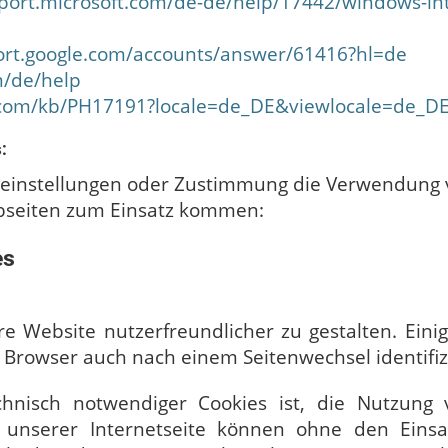
pport.microsoft.com/de-de/help/17442/windows-in
ort.google.com/accounts/answer/61416?hl=de
m/de/help
e.com/kb/PH17191?locale=de_DE&viewlocale=de_D
:
ereinstellungen oder Zustimmung die Verwendung 
bseiten zum Einsatz kommen:
es
e Website nutzerfreundlicher zu gestalten. Eini
e Browser auch nach einem Seitenwechsel identifi
nisch notwendiger Cookies ist, die Nutzung 
n unserer Internetseite können ohne den Eins